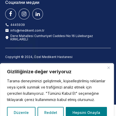
Социални медии
4445939
info@medikent.com.tr
Dere Mahallesi Cumhuriyet Caddesi No:16 Lüleburgaz
KIRKLARELİ
Copyright © 2024, Özel Medikent Hastanesi
Son Güncelleme Tarihi: 1 Ocak 2026
info@medikent.com.tr
Gizliliğinize değer veriyoruz
Текст за разяснение
Текст за изясняване на служителите
Tarama deneyiminizi geliştirmek, kişiselleştirilmiş reklamlar
Текст за изясняване на наблюдението с камери
veya içerik sunmak ve trafiğimizi analiz etmek için
Политика за използване на бисквитки
çerezleri kullanıyoruz. "Tümünü Kabul Et" seçeneğine
tıklayarak çerez kullanımımızı kabul etmiş olursunuz.
Türkçe
(
Турски
)
Български
Düzenle
Reddet
Hepsini Onayla