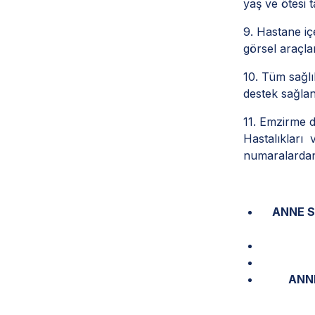
yaş ve ötesi 
9. Hastane iç
görsel araçla
10. Tüm sağlı
destek sağla
11. Emzirme 
Hastalıklar
numaralardan 
ANNE S
ANNE