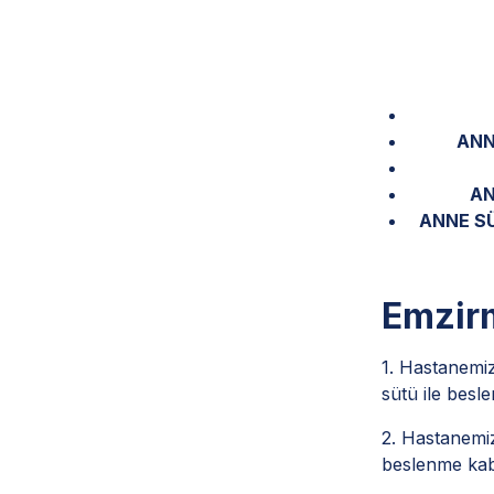
ANN
AN
ANNE SÜ
Emzirm
1. Hastanemiz
sütü ile besl
2. Hastanemi
beslenme kabı