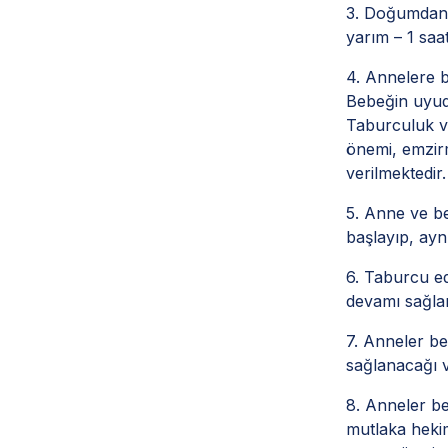
3. Doğumdan 
yarım – 1 saa
4. Annelere be
Bebeğin uyudu
Taburculuk v
önemi, emzir
verilmektedir.
5. Anne ve b
başlayıp, ayn
6. Taburcu ed
devamı sağla
7. Anneler be
sağlanacağı v
8. Anneler be
mutlaka hekim 