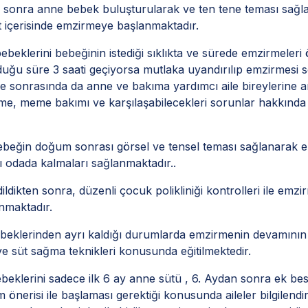
sonra anne bebek buluşturularak ve ten tene teması sağla
t içerisinde emzirmeye başlanmaktadır.
beklerini bebeğinin istediği sıklıkta ve sürede emzirmeleri ö
ğu süre 3 saati geçiyorsa mutlaka uyandırılıp emzirmesi söy
e sonrasında da anne ve bakıma yardımcı aile bireylerine 
me, meme bakımı ve karşılaşabilecekleri sorunlar hakkında
ebeğin doğum sonrası görsel ve tensel teması sağlanarak
ı odada kalmaları sağlanmaktadır..
ildikten sonra, düzenli çocuk polikliniği kontrolleri ile emzi
nmaktadır.
beklerinden ayrı kaldığı durumlarda emzirmenin devamının 
e süt sağma teknikleri konusunda eğitilmektedir.
beklerini sadece ilk 6 ay anne sütü , 6. Aydan sonra ek bes
önerisi ile başlaması gerektiği konusunda aileler bilgilendir