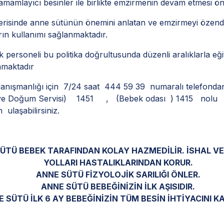
tamamlayıcı besinler ile birlikte emzirmenin devam etmesi ön
erisinde anne sütünün önemini anlatan ve emzirmeyi özendi
rın kullanımı sağlanmaktadır.
k personeli bu politika doğrultusunda düzenli aralıklarla eği
nmaktadır
danışmanlığı için 7/24 saat 444 59 39 numaralı telefond
ı ve Doğum Servisi) 1451 , (Bebek odası ) 1415 nolu
ulaşabilirsiniz.
ÜTÜ BEBEK TARAFINDAN KOLAY HAZMEDİLİR. İSHAL V
YOLLARI HASTALIKLARINDAN KORUR.
ANNE SÜTÜ FİZYOLOJİK SARILIĞI ÖNLER.
ANNE SÜTÜ BEBEĞİNİZİN İLK AŞISIDIR.
 SÜTÜ İLK 6 AY BEBEĞİNİZİN TÜM BESİN İHTİYACINI KA