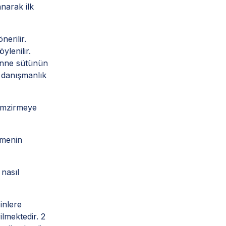
narak ilk
nerilir.
lenilir.
anne sütünün
 danışmanlık
 emzirmeye
rmenin
nasıl
inlere
ilmektedir. 2