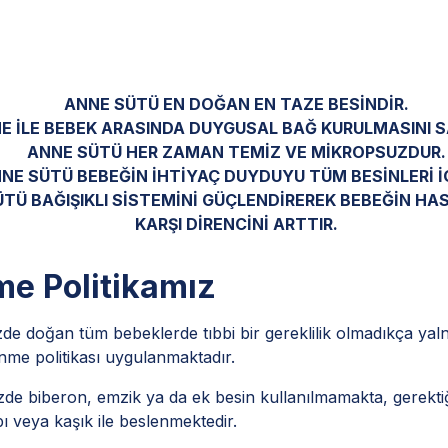
ANNE SÜTÜ EN DOĞAN EN TAZE BESİNDİR.
E İLE BEBEK ARASINDA DUYGUSAL BAĞ KURULMASINI 
ANNE SÜTÜ HER ZAMAN TEMİZ VE MİKROPSUZDUR.
NE SÜTÜ BEBEĞİN İHTİYAÇ DUYDUYU TÜM BESİNLERİ İÇ
TÜ BAĞIŞIKLI SİSTEMİNİ GÜÇLENDİREREK BEBEĞİN HA
KARŞI DİRENCİNİ ARTTIR.
e Politikamız
de doğan tüm bebeklerde tıbbi bir gereklilik olmadıkça yal
enme politikası uygulanmaktadır.
zde biberon, emzik ya da ek besin kullanılmamakta, gerekt
 veya kaşık ile beslenmektedir.