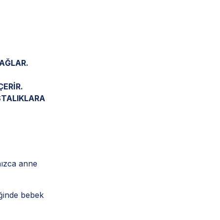
SAĞLAR.
ERİR.
STALIKLARA
nızca anne
iğinde bebek