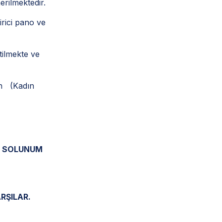
erilmektedir.
rici pano ve
tilmekte ve
an (Kadın
E SOLUNUM
RŞILAR.