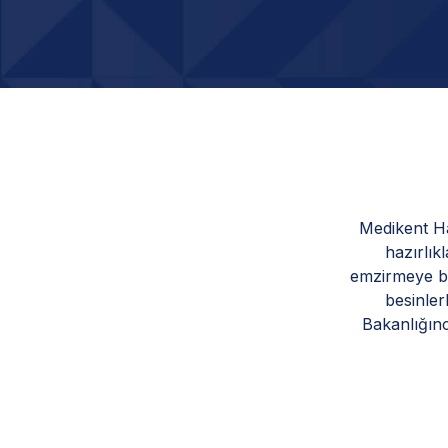
Medikent Ha
hazırlı
emzirmeye ba
besinler
Bakanlığın